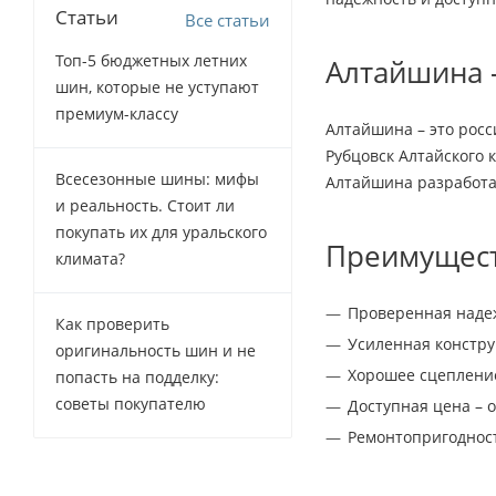
Статьи
Все статьи
Топ-5 бюджетных летних
Алтайшина 
шин, которые не уступают
премиум-классу
Алтайшина – это росс
Рубцовск Алтайского 
Всесезонные шины: мифы
Алтайшина разработа
и реальность. Стоит ли
покупать их для уральского
Преимущест
климата?
Проверенная надеж
Как проверить
Усиленная констр
оригинальность шин и не
Хорошее сцепление
попасть на подделку:
советы покупателю
Доступная цена – 
Ремонтопригодност