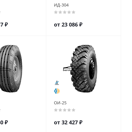
ИД-304
37
₽
от
23 086
₽
ОИ-25
40
₽
от
32 427
₽