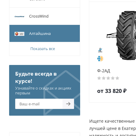
CrossWind
Алтайшина
Показать все
Ф-2АД
Будьте всегда в
курсе!
Узнавайте о скидках и акциях
от
33 820
₽
первым
Ищете качественные 
лучшей цене в Екате
надежность и доступн