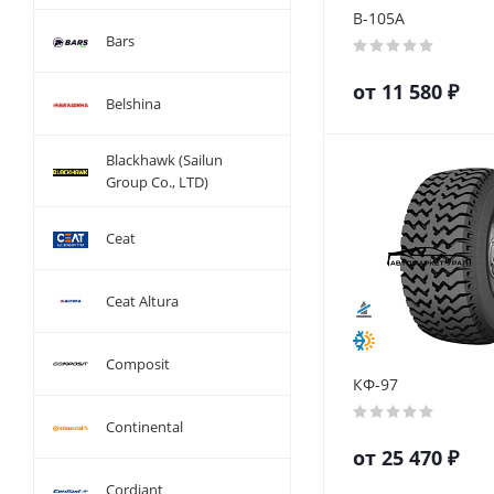
В-105А
Bars
от
11 580
₽
Belshina
Blackhawk (Sailun
Group Co., LTD)
Ceat
Ceat Altura
Composit
КФ-97
Continental
от
25 470
₽
Cordiant